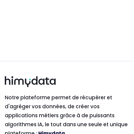
malveillant, tout détournement des formulaires de
contact à des fins de spamming, ainsi que toute
manipulation visant à contourner les mesures de
sécurité technique du site. L'utilisateur reconnaît
que l'accès aux services ne lui confère aucun droit
de propriété sur les outils tiers ou les technologies
propriétaires développées par
Himydata.
Notre plateforme permet de récupérer et
d'agréger vos données, de créer vos
applications métiers grâce à de puissants
algorithmes IA, le tout dans une seule et unique
plateforme :
Himydata
.