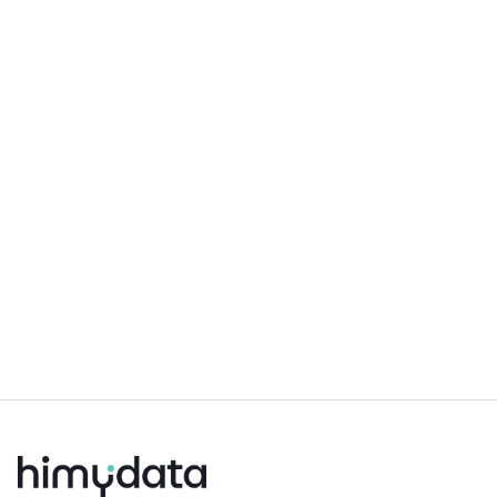
February 3, 2026
Smart Port : réussir la transition
énergétique grâce à l'IA
Lire plus
